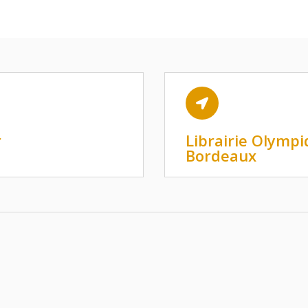

r
Librairie Olympi
Bordeaux