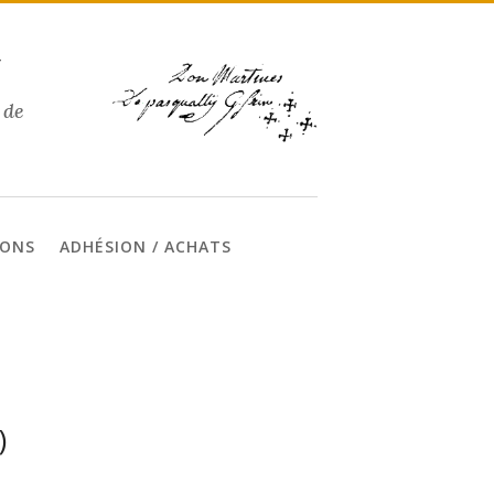
Y
 de
IONS
ADHÉSION / ACHATS
)