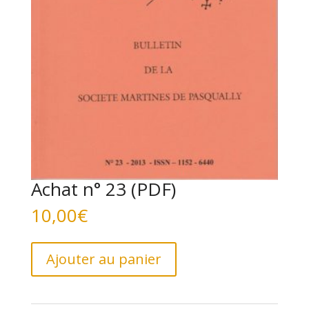
Achat n° 23 (PDF)
10,00
€
quantité
A
Ajouter au panier
de
l
Achat
t
n°
e