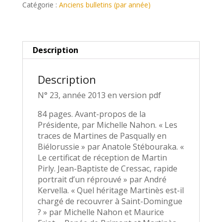
23
r
Catégorie :
Anciens bulletins (par année)
(PDF)
n
a
t
i
Description
v
e
Description
:
N° 23, année 2013 en version pdf
84 pages. Avant-propos de la
Présidente, par Michelle Nahon. « Les
traces de Martines de Pasqually en
Biélorussie » par Anatole Stébouraka. «
Le certificat de réception de Martin
Pirly. Jean-Baptiste de Cressac, rapide
portrait d’un réprouvé » par André
Kervella. « Quel héritage Martinès est-il
chargé de recouvrer à Saint-Domingue
? » par Michelle Nahon et Maurice